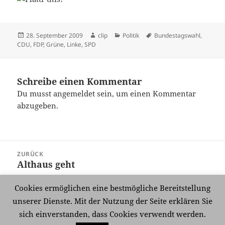
Veröffentlicht
Autor
Kategorien
Schlagwörter
28. September 2009
clip
Politik
Bundestagswahl
,
am
CDU
,
FDP
,
Grüne
,
Linke
,
SPD
Schreibe einen Kommentar
Du musst
angemeldet
sein, um einen Kommentar
abzugeben.
Beitragsnavigation
ZURÜCK
Althaus geht
Vorheriger
Beitrag:
Cookies ermöglichen eine bestmögliche Bereitstellung
WEITER
unserer Dienste. Mit der Nutzung der Seite erklären Sie
Roter Wirbel
Nächster
sich einverstanden, dass Cookies verwendt werden.
Beitrag: