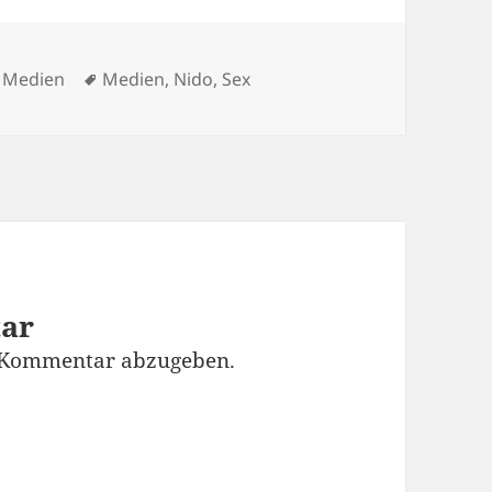
Schlagwörter
,
Medien
Medien
,
Nido
,
Sex
tar
 Kommentar abzugeben.