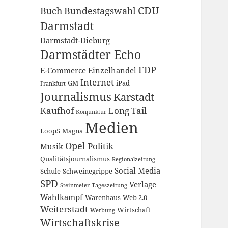
CDU
Buch
Bundestagswahl
Darmstadt
Darmstadt-Dieburg
Darmstädter Echo
FDP
E-Commerce
Einzelhandel
Internet
GM
iPad
Frankfurt
Journalismus
Karstadt
Kaufhof
Long Tail
Konjunktur
Medien
Loop5
Magna
Opel
Politik
Musik
Qualitätsjournalismus
Regionalzeitung
Social Media
Schule
Schweinegrippe
SPD
Verlage
Steinmeier
Tageszeitung
Wahlkampf
Warenhaus
Web 2.0
Weiterstadt
Wirtschaft
Werbung
Wirtschaftskrise