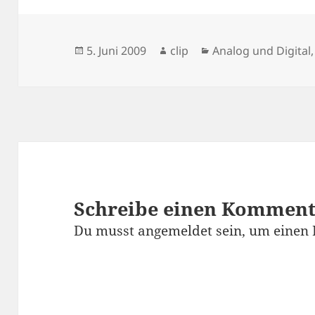
Veröffentlicht
Autor
Kategorien
5. Juni 2009
clip
Analog und Digital
am
Schreibe einen Kommen
Du musst
angemeldet
sein, um einen