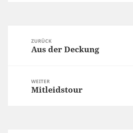
Beitragsnavigation
ZURÜCK
Aus der Deckung
Vorheriger
Beitrag:
WEITER
Mitleidstour
Nächster
Beitrag: