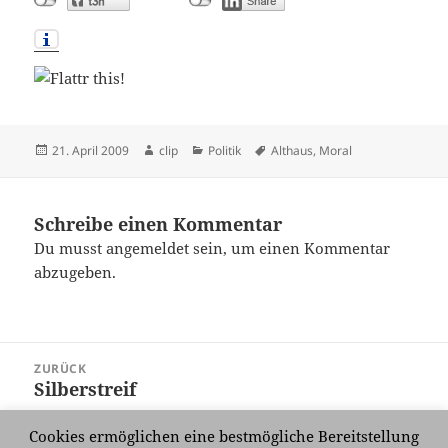
Veröffentlicht
Autor
Kategorien
Schlagwörter
21. April 2009
clip
Politik
Althaus
,
Moral
am
Schreibe einen Kommentar
Du musst
angemeldet
sein, um einen Kommentar
abzugeben.
Beitragsnavigation
ZURÜCK
Silberstreif
Vorheriger
Beitrag:
Cookies ermöglichen eine bestmögliche Bereitstellung
WEITER