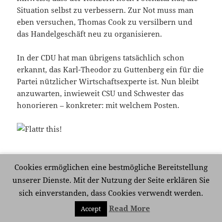
Situation selbst zu verbessern. Zur Not muss man
eben versuchen, Thomas Cook zu versilbern und
das Handelgeschäft neu zu organisieren.
In der CDU hat man übrigens tatsächlich schon
erkannt, das Karl-Theodor zu Guttenberg ein für die
Partei nützlicher Wirtschaftsexperte ist. Nun bleibt
anzuwarten, inwieweit CSU und Schwester das
honorieren – konkreter: mit welchem Posten.
Veröffentlicht
Kategorien
Schlagwörter
7. Juni 2009
Politik
,
Wirtschaft
Arcandor
,
Karstadt
,
Cookies ermöglichen eine bestmögliche Bereitstellung
am
Merkel
,
Middelhoff
,
Thomas Cook
,
Wirtschaftskrise
,
zu
unserer Dienste. Mit der Nutzung der Seite erklären Sie
zu Mitleidstour
Guttenberg
Schreibe einen Kommentar
sich einverstanden, dass Cookies verwendt werden.
Read More
Accept
Mit Stolz präsentiert von WordPress