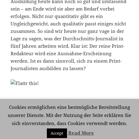
Ausbildung heute kann noch so gut und umfassend
sein – am Ende wird sie aber am Bedarf vorbei
erfolgen. Nicht nur quantitativ gibt es ein
Ungleichgewicht, auch qualitativ passt einiges nicht
zusammen. So sind wir heute nur ganz vage in der
Lage zu sagen, was der Durchschnitts-Journalist in
fünf Jahren arbeiten wird. Klar ist: Der reine Print-
Redakteur wird eine Ausnahme-Erscheinung
werden. Ist es dann sinnvoll, sich zu einem Print-
Journalisten ausbilden zu lassen?
Veröffentlicht
Kategorien
Schlagwörter
3. Juli 2009
Medien
Ausbildung
,
Journalismus
,
Cookies ermöglichen eine bestmögliche Bereitstellung
am
Journalist
,
Redakteur
,
Sinnkrise
,
Volontariat
unserer Dienste. Mit der Nutzung der Seite erklären Sie
zu Ausbildung und dann?
Schreibe einen Kommentar
sich einverstanden, dass Cookies verwendt werden.
Read More
Accept
Mit Stolz präsentiert von WordPress