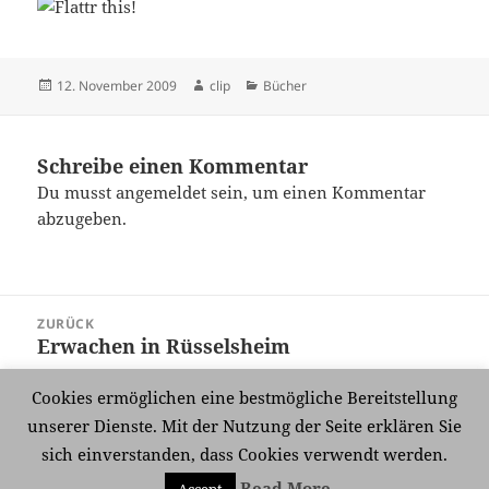
Veröffentlicht
Autor
Kategorien
12. November 2009
clip
Bücher
am
Schreibe einen Kommentar
Du musst
angemeldet
sein, um einen Kommentar
abzugeben.
Beitragsnavigation
ZURÜCK
Erwachen in Rüsselsheim
Vorheriger
Beitrag:
Cookies ermöglichen eine bestmögliche Bereitstellung
WEITER
unserer Dienste. Mit der Nutzung der Seite erklären Sie
Impfstimmung
Nächster
sich einverstanden, dass Cookies verwendt werden.
Beitrag:
Read More