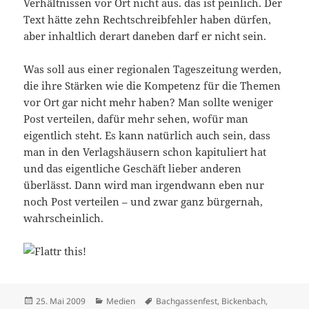
Verhältnissen vor Ort nicht aus. das ist peinlich. Der
Text hätte zehn Rechtschreibfehler haben dürfen,
aber inhaltlich derart daneben darf er nicht sein.
Was soll aus einer regionalen Tageszeitung werden,
die ihre Stärken wie die Kompetenz für die Themen
vor Ort gar nicht mehr haben? Man sollte weniger
Post verteilen, dafür mehr sehen, wofür man
eigentlich steht. Es kann natürlich auch sein, dass
man in den Verlagshäusern schon kapituliert hat
und das eigentliche Geschäft lieber anderen
überlässt. Dann wird man irgendwann eben nur
noch Post verteilen – und zwar ganz bürgernah,
wahrscheinlich.
Veröffentlicht
Kategorien
Schlagwörter
25. Mai 2009
Medien
Bachgassenfest
,
Bickenbach
,