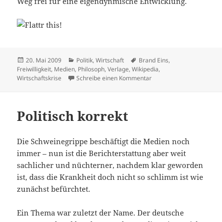
Weg frei für eine eigendynmische Entwicklung.
Veröffentlicht
Kategorien
Schlagwörter
20. Mai 2009
Politik
,
Wirtschaft
Brand Eins
,
am
Freiwilligkeit
,
Medien
,
Philosoph
,
Verlage
,
Wikipedia
,
zu Gute Millionäre
Wirtschaftskrise
Schreibe einen Kommentar
Politisch korrekt
Die Schweinegrippe beschäftigt die Medien noch
immer – nun ist die Berichterstattung aber weit
sachlicher und nüchterner, nachdem klar geworden
ist, dass die Krankheit doch nicht so schlimm ist wie
zunächst befürchtet.
Ein Thema war zuletzt der Name. Der deutsche