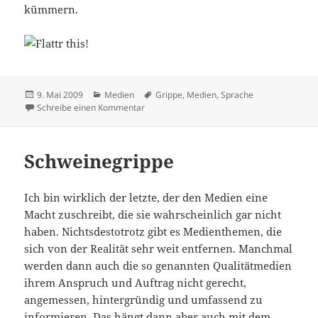
kümmern.
Veröffentlicht
Kategorien
Schlagwörter
9. Mai 2009
Medien
Grippe
,
Medien
,
Sprache
am
zu Politisch korrekt
Schreibe einen Kommentar
Schweinegrippe
Ich bin wirklich der letzte, der den Medien eine
Macht zuschreibt, die sie wahrscheinlich gar nicht
haben. Nichtsdestotrotz gibt es Medienthemen, die
sich von der Realität sehr weit entfernen. Manchmal
werden dann auch die so genannten Qualitätmedien
ihrem Anspruch und Auftrag nicht gerecht,
angemessen, hintergründig und umfassend zu
informieren. Das hängt dann aber auch mit dem