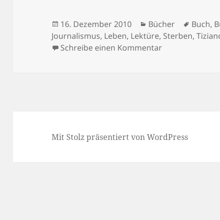
Veröffentlicht
Kategorien
Schlag
16. Dezember 2010
Bücher
Buch
,
B
am
Journalismus
,
Leben
,
Lektüre
,
Sterben
,
Tizian
zu Gelesen 15
Schreibe einen Kommentar
Mit Stolz präsentiert von WordPress