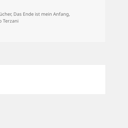
wörter
ücher
,
Das Ende ist mein Anfang
,
o Terzani