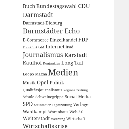
CDU
Buch
Bundestagswahl
Darmstadt
Darmstadt-Dieburg
Darmstädter Echo
FDP
E-Commerce
Einzelhandel
Internet
GM
iPad
Frankfurt
Journalismus
Karstadt
Kaufhof
Long Tail
Konjunktur
Medien
Loop5
Magna
Opel
Politik
Musik
Qualitätsjournalismus
Regionalzeitung
Social Media
Schule
Schweinegrippe
SPD
Verlage
Steinmeier
Tageszeitung
Wahlkampf
Warenhaus
Web 2.0
Weiterstadt
Wirtschaft
Werbung
Wirtschaftskrise