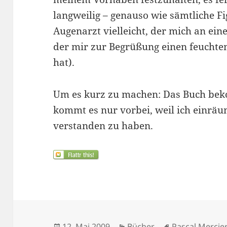
langweilig – genauso wie sämtliche Fi
Augenarzt vielleicht, der mich an ein
der mir zur Begrüßung einen feuchten
hat).
Um es kurz zu machen: Das Buch beko
kommt es nur vorbei, weil ich einräum
verstanden zu haben.
Veröffentlicht
Kategorien
Schlagwörter
12. Mai 2009
Bücher
Pascal Mercie