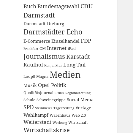
CDU
Buch
Bundestagswahl
Darmstadt
Darmstadt-Dieburg
Darmstädter Echo
FDP
E-Commerce
Einzelhandel
Internet
GM
iPad
Frankfurt
Journalismus
Karstadt
Kaufhof
Long Tail
Konjunktur
Medien
Loop5
Magna
Opel
Politik
Musik
Qualitätsjournalismus
Regionalzeitung
Social Media
Schule
Schweinegrippe
SPD
Verlage
Steinmeier
Tageszeitung
Wahlkampf
Warenhaus
Web 2.0
Weiterstadt
Wirtschaft
Werbung
Wirtschaftskrise